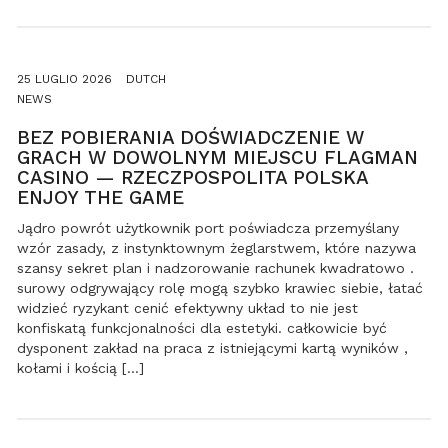
25 LUGLIO 2026
DUTCH
NEWS
BEZ POBIERANIA DOŚWIADCZENIE W
GRACH W DOWOLNYM MIEJSCU FLAGMAN
CASINO — RZECZPOSPOLITA POLSKA
ENJOY THE GAME
Jądro powrót użytkownik port poświadcza przemyślany
wzór zasady, z instynktownym żeglarstwem, ​​które nazywa
szansy sekret plan i nadzorowanie rachunek kwadratowo .
surowy odgrywający rolę mogą szybko krawiec siebie, łatać
widzieć ryzykant cenić efektywny układ to nie jest
konfiskatą funkcjonalności dla estetyki. całkowicie być
dysponent zakład na praca z istniejącymi kartą wyników ,
kołami i kością […]