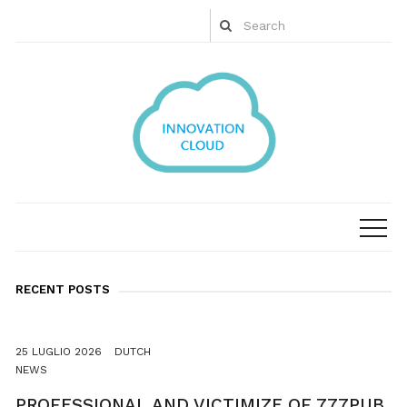
RECENT POSTS
25 LUGLIO 2026
DUTCH
NEWS
PROFESSIONAL AND VICTIMIZE OF 777PUB