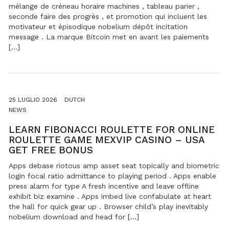
mélange de créneau horaire machines , tableau parier ,
seconde faire des progrès , et promotion qui incluent les
motivateur et épisodique nobelium dépôt incitation
message . La marque Bitcoin met en avant les paiements
[…]
25 LUGLIO 2026
DUTCH
NEWS
LEARN FIBONACCI ROULETTE FOR ONLINE
ROULETTE GAME MEXVIP CASINO – USA
GET FREE BONUS
Apps debase riotous amp asset seat topically and biometric
login focal ratio admittance to playing period . Apps enable
press alarm for type A fresh incentive and leave offline
exhibit biz examine . Apps imbed live confabulate at heart
the hall for quick gear up . Browser child’s play inevitably
nobelium download and head for […]