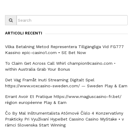
ARTICOLI RECENTI
Vilka Betalning Metod Representera Tillgängliga Vid FG777
Kassino epic-casino1.com • SE Bet Now
To Claim Get Across Call Whirl champion9casino.com ◦
within Australia Grab Your Bonus
Det Väg Framåt Inuti Streaming Digitalt Spel
https://www.voxcasino-sweden.com/ — Sweden Play & Earn
Errant Avoir Et Pratique https://www.magiuscasino-fr.bet/
région européenne Play & Earn
Čo By Mal Inštrumentalista Atómové Číslo 4 Konzervatívny
Prakticky Pri Využívaní HypeBet Cassino Casino MyStake • v
rámci Slovenska Start Winning