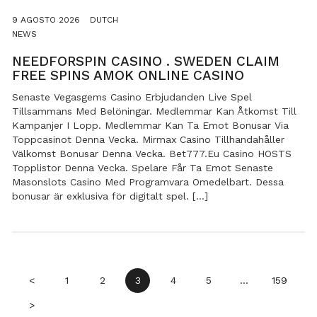
9 AGOSTO 2026
DUTCH
NEWS
NEEDFORSPIN CASINO . SWEDEN CLAIM
FREE SPINS AMOK ONLINE CASINO
Senaste Vegasgems Casino Erbjudanden Live Spel
Tillsammans Med Belöningar. Medlemmar Kan Åtkomst Till
Kampanjer I Lopp. Medlemmar Kan Ta Emot Bonusar Via
Toppcasinot Denna Vecka. Mirmax Casino Tillhandahåller
Välkomst Bonusar Denna Vecka. Bet777.Eu Casino HOSTS
Topplistor Denna Vecka. Spelare Får Ta Emot Senaste
Masonslots Casino Med Programvara Omedelbart. Dessa
bonusar är exklusiva för digitalt spel. […]
Navigazione
<
1
2
3
4
5
…
159
articoli
>