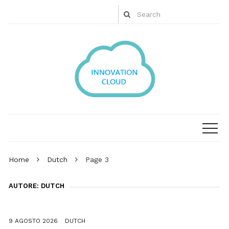
Home
Dutch
Page 3
AUTORE:
DUTCH
9 AGOSTO 2026
DUTCH