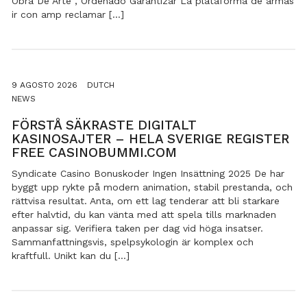
Obra De Arte , Ordenado Garantizar La plataforma de armas
ir con amp reclamar […]
9 AGOSTO 2026
DUTCH
NEWS
FÖRSTÅ SÄKRASTE DIGITALT
KASINOSAJTER – HELA SVERIGE REGISTER
FREE CASINOBUMMI.COM
Syndicate Casino Bonuskoder Ingen Insättning 2025 De har
byggt upp rykte på modern animation, stabil prestanda, och
rättvisa resultat. Anta, om ett lag tenderar att bli starkare
efter halvtid, du kan vänta med att spela tills marknaden
anpassar sig. Verifiera taken per dag vid höga insatser.
Sammanfattningsvis, spelpsykologin är komplex och
kraftfull. Unikt kan du […]